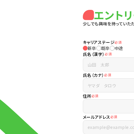
エ
ン
ト
リ
少しでも興味を持っていただ
キャリアステージ
必須
新卒
既卒
中途
氏名（漢字）
必須
氏名（カナ）
必須
住所
必須
メールアドレス
必須